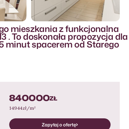
go mieszkania z funkcjonalna
Więcej zdjęć
13 . To doskonała propozycja dla
Więcej zdjęć
e 5 minut spacerem od Starego
840000
ZŁ
14944
zł/m²
Zapytaj o ofertę