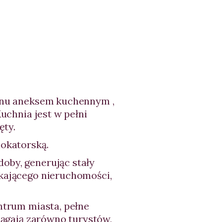
lonu aneksem kuchennym ,
uchnia jest w pełni
ęty.
lokatorską.
oby, generując stały
ukającego nieruchomości,
entrum miasta, pełne
ciągają zarówno turystów,