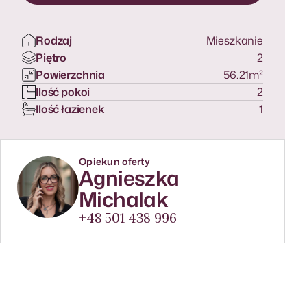
Zapytaj o ofertę
Rodzaj
Mieszkanie
Piętro
2
Powierzchnia
56.21
m²
Ilość pokoi
2
Ilość łazienek
1
Opiekun oferty
Agnieszka
Michalak
+48 501 438 996