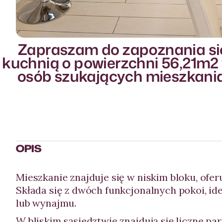
Zapraszam do zapoznania się
kuchnią o powierzchni 56,21m2 w
osób szukających mieszkania 
OPIS
Mieszkanie znajduje się w niskim bloku, ofer
Składa się z dwóch funkcjonalnych pokoi, id
lub wynajmu.
W bliskim sąsiedztwie znajdują się liczne park