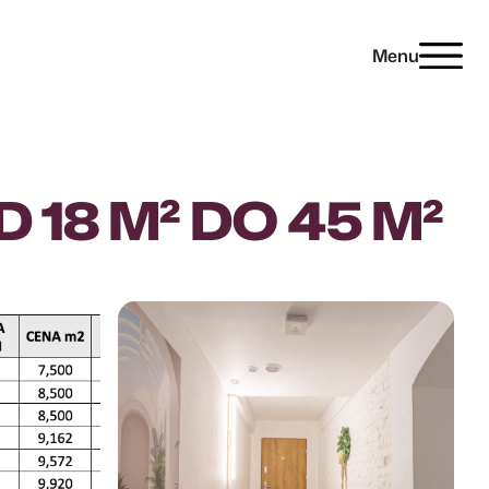
Menu
Menu
 18 M² DO 45 M²