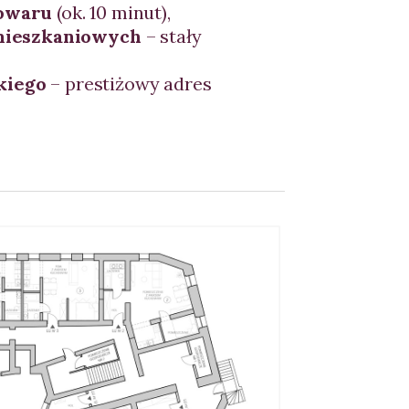
rowaru
(ok. 10 minut),
 mieszkaniowych
– stały
kiego
– prestiżowy adres