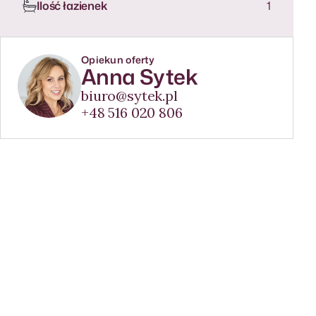
Ilość łazienek
1
Opiekun oferty
Anna Sytek
biuro@sytek.pl
+48 516 020 806