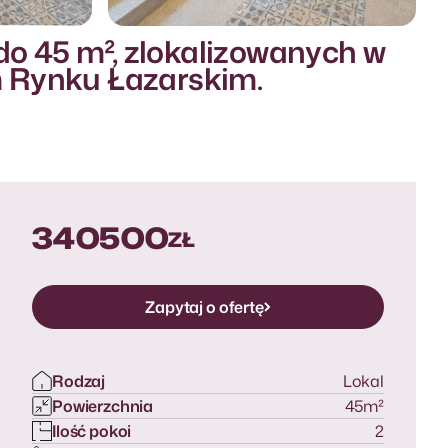
do 45 m², zlokalizowanych w
Więcej zdjęć
m Rynku Łazarskim.
Więcej zdjęć
340500
ZŁ
Zapytaj o ofertę
Zapytaj o ofertę
Rodzaj
Lokal
Powierzchnia
45
m²
Ilość pokoi
2