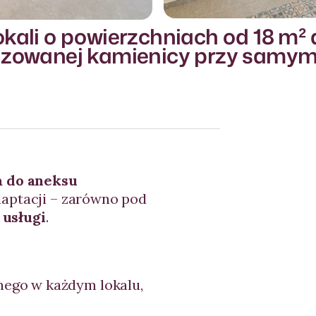
okali o powierzchniach od 18 m² 
lizowanej kamienicy przy samy
a do aneksu
daptacji – zarówno pod
usługi
.
ego w każdym lokalu,