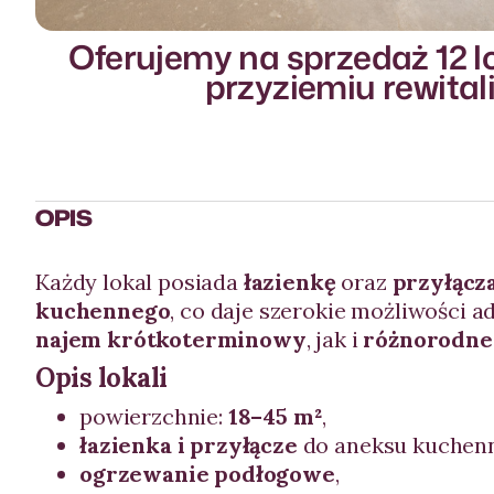
Oferujemy na sprzedaż 12 l
przyziemiu rewita
OPIS
Każdy lokal posiada
łazienkę
oraz
przyłącz
kuchennego
, co daje szerokie możliwości a
najem krótkoterminowy
, jak i
różnorodne 
Opis lokali
powierzchnie:
18–45 m²
,
łazienka i przyłącze
do aneksu kuchenn
ogrzewanie podłogowe
,