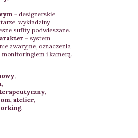
owym
– designerskie
tarze, wykładziny
esne sufity podwieszane.
harakter
– system
nie awaryjne, oznaczenia
 monitoringiem i kamerą.
inowy
,
u
,
oterapeutyczny
,
om, atelier
,
working
.