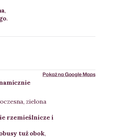
na
,
ego
.
Pokaż na Google Maps
namicznie
oczesna, zielona
ie rzemieślnicze i
obusy tuż obok
,