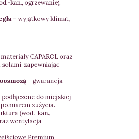
od.-kan., ogrzewanie),
egła
– wyjątkowy klimat,
 materiały CAPAROL oraz
 solami, zapewniając
roosmozą
– gwarancja
 podłączone do miejskiej
 i pomiarem zużycia.
uktura (wod.-kan.,
raz wentylacja
wejściowe Premium