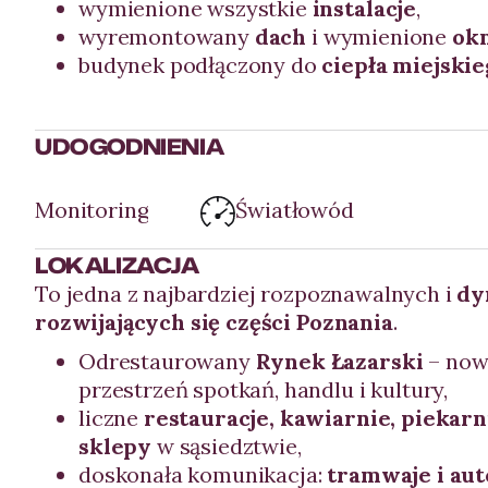
wymienione wszystkie
instalacje
,
wyremontowany
dach
i wymienione
ok
budynek podłączony do
ciepła miejski
UDOGODNIENIA
Monitoring
Światłowód
LOKALIZACJA
To jedna z najbardziej rozpoznawalnych i
dy
rozwijających się części Poznania
.
Odrestaurowany
Rynek Łazarski
– now
przestrzeń spotkań, handlu i kultury,
liczne
restauracje, kawiarnie, piekarn
sklepy
w sąsiedztwie,
doskonała komunikacja:
tramwaje i aut