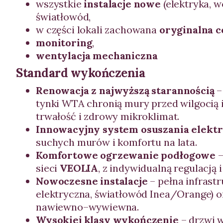
wszystkie
instalacje nowe
(elektryka, w
światłowód,
w części lokali zachowana
oryginalna c
monitoring
,
wentylacja mechaniczna
Standard wykończenia
Renowacja z najwyższą starannością
–
tynki WTA chronią mury przed wilgocią i
trwałość i zdrowy mikroklimat.
Innowacyjny system osuszania elekt
suchych murów i komfortu na lata.
Komfortowe ogrzewanie podłogowe
–
sieci
VEOLIA
, z indywidualną regulacją
Nowoczesne instalacje
– pełna infrastr
elektryczna, światłowód Inea/Orange) o
nawiewno–wywiewna.
Wysokiej klasy wykończenie
– drzwi 