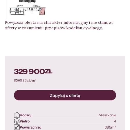
Powyższa oferta ma charakter informacyjny i nie stanowi
oferty w rozumieniu przepisów kodeksu cywilnego.
329 900
ZŁ
8568.83
zł/m²
Zapytaj o ofertę
Rodzaj
Mieszkanie
Piętro
4
Powierzchnia
38.5
m²