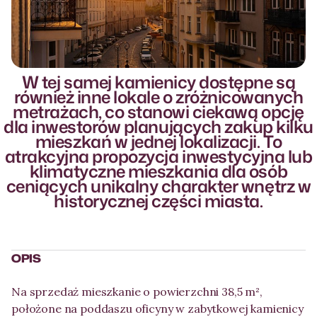
W tej samej kamienicy dostępne są
Więcej zdjęć
również inne lokale o zróżnicowanych
More photos
metrażach, co stanowi ciekawą opcję
dla inwestorów planujących zakup kilku
mieszkań w jednej lokalizacji. To
atrakcyjna propozycja inwestycyjna lub
klimatyczne mieszkania dla osób
ceniących unikalny charakter wnętrz w
historycznej części miasta.
OPIS
Na sprzedaż mieszkanie o powierzchni 38,5 m²,
położone na poddaszu oficyny w zabytkowej kamienicy