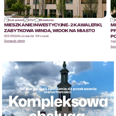
Ilość pokoi
2
47
m²
Mieszkanie
MIESZKANIE INWESTYCYJNE- 2 KAWALERKI,
MI
ZABYTKOWA WINDA, WIDOK NA MIASTO
PR
P
825 000
zł
·
·
Kościuszki 71
Poznań
Sprawdź ofertę
749
Spr
Od pierwszego spotkania do przekazania
nieruchomości.
Kompleksowa