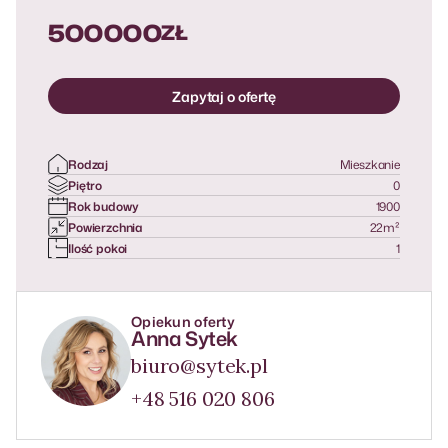
500000
ZŁ
Zapytaj o ofertę
Rodzaj
Mieszkanie
Piętro
0
Rok budowy
1900
Powierzchnia
22
m²
Ilość pokoi
1
Opiekun oferty
Anna Sytek
biuro@sytek.pl
+48 516 020 806