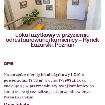
Lokal użytkowy w przyziemiu
Więcej zdjęć
odrestaurowanej kamienicy – Rynek
More photos
Łazarski, Poznań
OPIS
Na sprzedaż oferuję
lokal użytkowy LU10 o
powierzchni 18,33 m²
w cenie
175968 zł
. Lokal
znajduje się w
przyziemiu stylowej kamienicy
po
kompleksowej rewitalizacji, tuż przy odnowionym
Rynku Łazarskim.
Opis lokalu