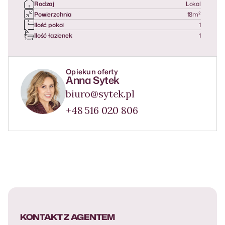
Rodzaj
Lokal
Powierzchnia
18
m²
Ilość pokoi
1
Ilość łazienek
1
Opiekun oferty
Anna Sytek
biuro@sytek.pl
+48 516 020 806
KONTAKT Z AGENTEM