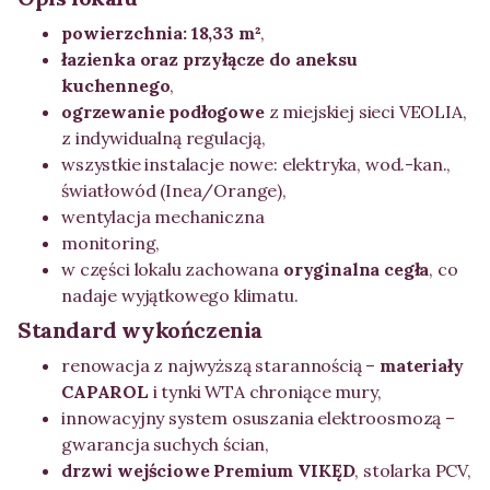
powierzchnia: 18,33 m²
,
łazienka oraz przyłącze do aneksu
kuchennego
,
ogrzewanie podłogowe
z miejskiej sieci VEOLIA,
z indywidualną regulacją,
wszystkie instalacje nowe: elektryka, wod.-kan.,
światłowód (Inea/Orange),
wentylacja mechaniczna
monitoring,
w części lokalu zachowana
oryginalna cegła
, co
nadaje wyjątkowego klimatu.
Standard wykończenia
renowacja z najwyższą starannością –
materiały
CAPAROL
i tynki WTA chroniące mury,
innowacyjny system osuszania elektroosmozą –
gwarancja suchych ścian,
drzwi wejściowe Premium VIKĘD
, stolarka PCV,